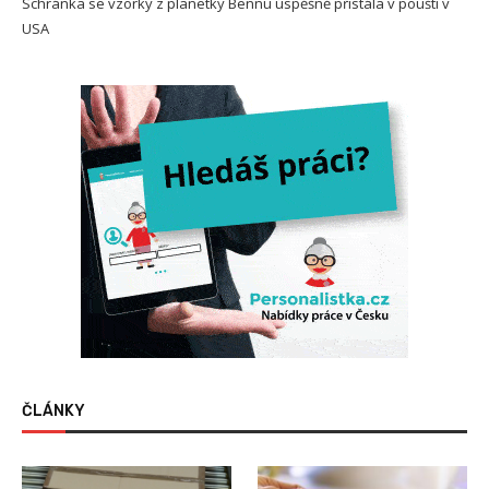
Schránka se vzorky z planetky Bennu úspěšně přistála v poušti v
USA
ČLÁNKY