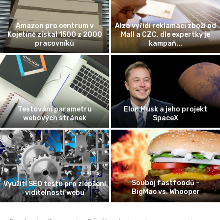
Amazon pro centrum v
Alza vyřídí reklamaci zboží od
Kojetíně získal 1500 z 2000
Mall a CZC, dle expertky je
pracovníků
kampaň...
Testování parametru
Elon Musk a jeho projekt
webových stránek
SpaceX
Souboj fastfoodů –
Využití SEO testu pro zlepšení
BigMac vs. Whooper
viditelnosti webu