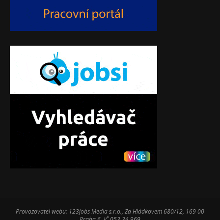
Provozovatel webu: 123jobs Media s.r.o., Za Hládkovem 680/12, 169 00
Praha 6, IČ 053 34 969