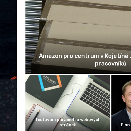
adnej
Amazon pro centrum v Kojetíně 
pracovníků
levňují,
Testování parametru webových
mponentů
stránek
Elon