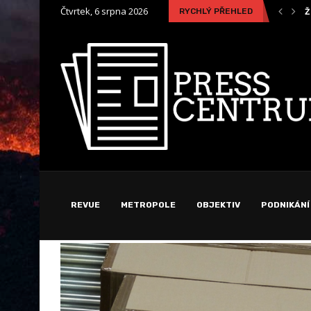
Čtvrtek, 6 srpna 2026
RYCHLÝ PŘEHLED
Nožnicový stan ako miesto relaxácie pri záhradnej oslave
Ž
REVUE
METROPOLE
OBJEKTIV
PODNIKÁNÍ