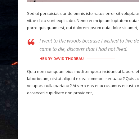
Sed ut perspiciatis unde omnis iste natus error sit volupt
vitae dicta sunt explicabo. Nemo enim ipsam luptatem quia 
porro quisquam est, qui dolorem ipsum quia dolor sit amet, c
I went to the woods because I wished to live deli
came to die, discover that I had not lived.
HENRY DAVID THOREAU
Quia non numquam eius modi tempora incidunt ut labore et
laboriosam, nisi ut aliquid ex ea commodi sequatur? Quis au
voluptas nulla pariatur? At vero eos et accusamus et iusto 
occaecati cupiditate non provident,