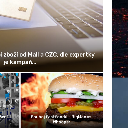
i zboží od Mall a CZC, dle expertky
je kampaň...
Mož
Žena vyhr
šení
Souboj fastfoodů – BigMac vs.
poplatk
Whooper