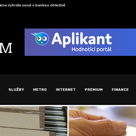
ena vyhrála soud s bankou ohledně poplatku za...
K čes
SLUŽBY
METRO
INTERNET
PREMIUM
FINANCE