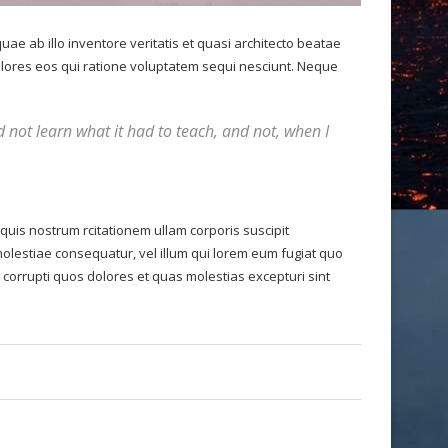
e ab illo inventore veritatis et quasi architecto beatae
olores eos qui ratione voluptatem sequi nesciunt. Neque
uld not learn what it had to teach, and not, when I
is nostrum rcitationem ullam corporis suscipit
molestiae consequatur, vel illum qui lorem eum fugiat quo
 corrupti quos dolores et quas molestias excepturi sint