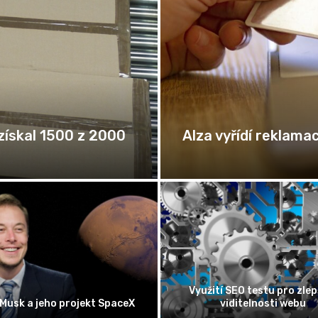
získal 1500 z 2000
Alza vyřídí reklamac
Využití SEO testu pro zlep
 Musk a jeho projekt SpaceX
viditelnosti webu