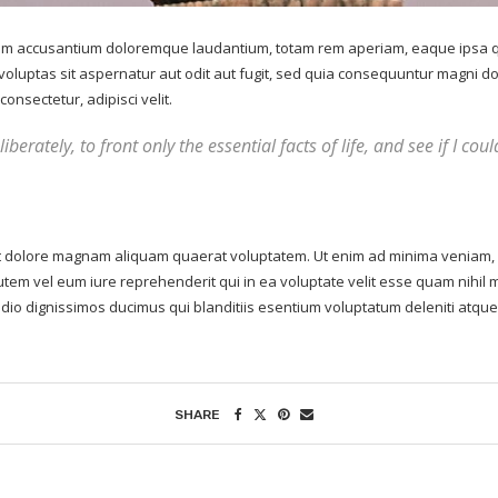
atem accusantium doloremque laudantium, totam rem aperiam, eaque ipsa qua
voluptas sit aspernatur aut odit aut fugit, sed quia consequuntur magni d
onsectetur, adipisci velit.
berately, to front only the essential facts of life, and see if I co
 dolore magnam aliquam quaerat voluptatem. Ut enim ad minima veniam, qu
tem vel eum iure reprehenderit qui in ea voluptate velit esse quam nihil 
odio dignissimos ducimus qui blanditiis esentium voluptatum deleniti atque
SHARE