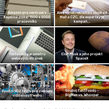
Amazon pro centrum v
Alza vyřídí reklamaci zboží od
Kojetíně získal 1500 z 2000
Mall a CZC, dle expertky je
pracovníků
kampaň...
Testování parametru
Elon Musk a jeho projekt
webových stránek
SpaceX
Souboj fastfoodů –
Využití SEO testu pro zlepšení
BigMac vs. Whooper
viditelnosti webu