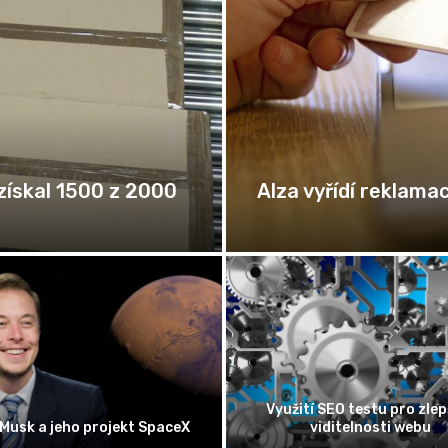
Nožnicový stan ak
ištění domácnosti
Schránka se vzorky z pla
kým kořenům či identitě se v
Bennu úspěšně přistála v po
A hlásilo 1,4 milionu lidí
USA