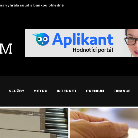
českým kořenům či identitě se v USA...
Schránk
SLUŽBY
METRO
INTERNET
PREMIUM
FINANCE