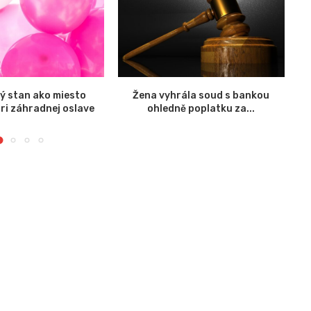
ý stan ako miesto
Žena vyhrála soud s bankou
K 
pri záhradnej oslave
ohledně poplatku za...