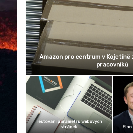
pertky
Možnost porovnání nabídek poj
Žena vyhrála soud s bankou ohledně
Mac vs.
poplatku za předčasné splacení
K čes
úvěru
US