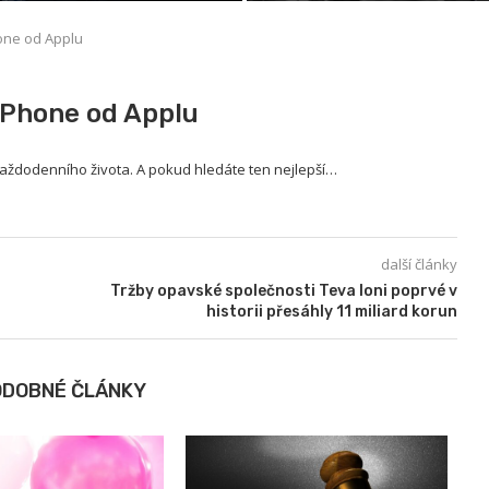
hone od Applu
 iPhone od Applu
ždodenního života. A pokud hledáte ten nejlepší…
další články
Tržby opavské společnosti Teva loni poprvé v
historii přesáhly 11 miliard korun
ODOBNÉ ČLÁNKY