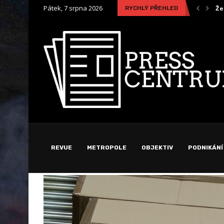
Pátek, 7 srpna 2026
RYCHLÝ PŘEHLED
Žena vyhrála soud s bankou ohledně poplatku za...
K 
REVUE
METROPOLE
OBJEKTIV
PODNIKÁNÍ