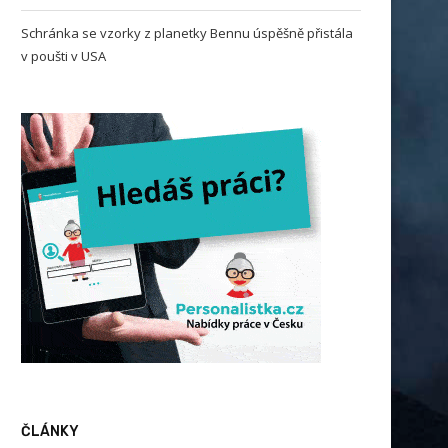
Schránka se vzorky z planetky Bennu úspěšně přistála
v poušti v USA
českým kořenům či identitě se v
Schránka se vzorky z plane
USA...
Bennu úspěšně přistála..
ČLÁNKY