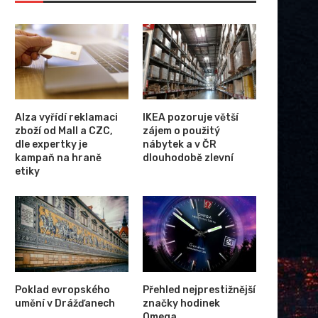
Alza vyřídí reklamaci
IKEA pozoruje větší
zboží od Mall a CZC,
zájem o použitý
dle expertky je
nábytek a v ČR
kampaň na hraně
dlouhodobě zlevní
etiky
Poklad evropského
Přehled nejprestižnější
umění v Drážďanech
značky hodinek
Omega