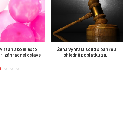
ý stan ako miesto
Žena vyhrála soud s bankou
K 
pri záhradnej oslave
ohledně poplatku za...