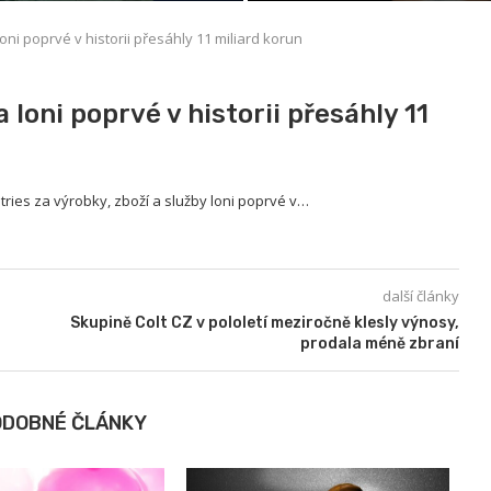
ni poprvé v historii přesáhly 11 miliard korun
loni poprvé v historii přesáhly 11
ries za výrobky, zboží a služby loni poprvé v…
další články
Skupině Colt CZ v pololetí meziročně klesly výnosy,
prodala méně zbraní
ODOBNÉ ČLÁNKY