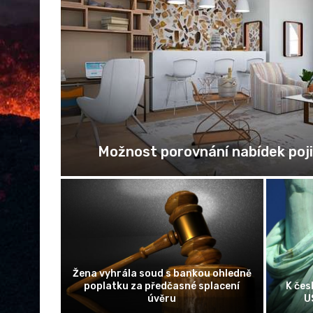
pertky
Možnost porovnání nabídek poj
Žena vyhrála soud s bankou ohledně
Mac vs.
poplatku za předčasné splacení
K čes
úvěru
US