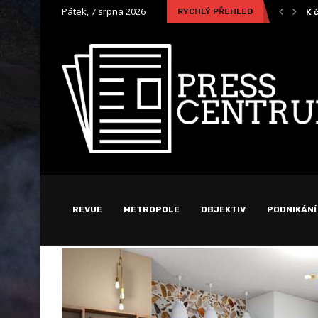
Pátek, 7 srpna 2026
RYCHLÝ PŘEHLED
Žena vyhrála soud s bankou ohledně poplatku za...
K 
REVUE
METROPOLE
OBJEKTIV
PODNIKÁNÍ