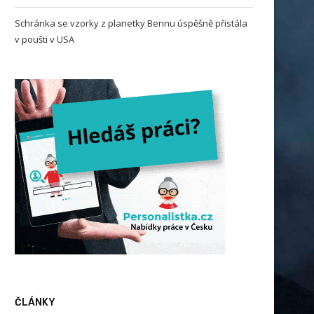
Schránka se vzorky z planetky Bennu úspěšně přistála
v poušti v USA
českým kořenům či identitě se v
Schránka se vzorky z plane
USA...
Bennu úspěšně přistála..
ČLÁNKY