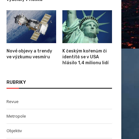
Nové objevy a trendy
K českým kořenům či
ve výzkumu vesmíru
identitě se v USA
hlásilo 1,4 milionu lidí
RUBRIKY
Revue
Metropole
Objektiv