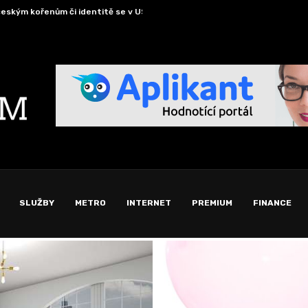
českým kořenům či identitě se v USA...
Schránk
SLUŽBY
METRO
INTERNET
PREMIUM
FINANCE