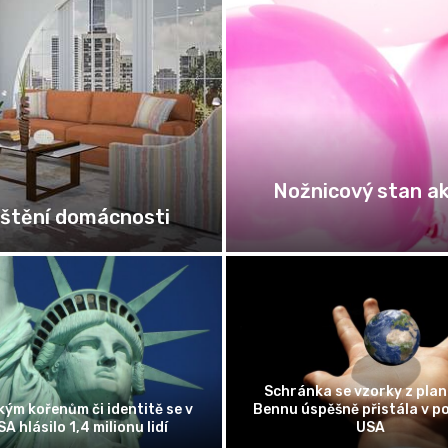
Nožnicový stan ak
ištění domácnosti
Schránka se vzorky z pla
kým kořenům či identitě se v
Bennu úspěšně přistála v po
A hlásilo 1,4 milionu lidí
USA