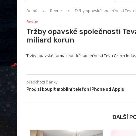
Domů
Revue
Tržby opavské společnosti Teva lo
Revue
Tržby opavské společnosti Teva 
miliard korun
Tržby opavské farmaceutické společnosti Teva Czech Indust
předchozí články
Proč si koupit mobilní telefon iPhone od Applu
DALŠÍ P