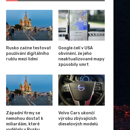
Rusko začne testovat
Google čelí v USA
používání digitálního
obvinění, že jeho
rublu mezi lidmi
neaktualizované mapy
způsobily smrt
Západní firmy se
Volvo Cars ukončí
nemohou dostat k
výrobu zbývajících
miliardám, které
dieselových modelů
vydělaly v Rusku