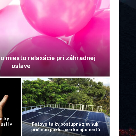
o miesto relaxácie pri záhradnej
Amaz
oslave
netky
ušti v
Fotovoltaiky postupně zlevňují,
Testov
příčinou pokles cen komponentů